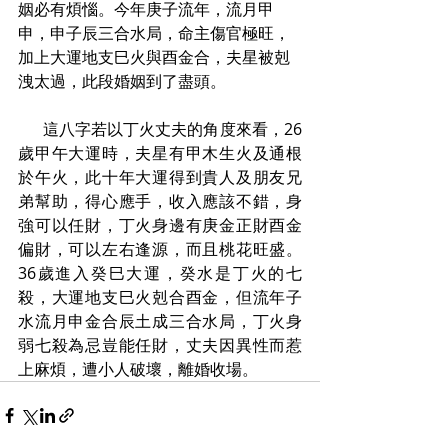
姻必有煩惱。今年庚子流年，流月甲
申，申子辰三合水局，命主傷官極旺，
加上大運地支巳火與酉金合，夫星被剋
洩太過，此段婚姻到了盡頭。
      這八字若以丁火丈夫的角度來看，26
歲甲午大運時，夫星有甲木生火及通根
於午火，此十年大運得到貴人及朋友兄
弟幫助，得心應手，收入應該不錯，身
強可以任財，丁火身邊有庚金正財酉金
偏財，可以左右逢源，而且桃花旺盛。
36歲進入癸巳大運，癸水是丁火的七
殺，大運地支巳火剋合酉金，但流年子
水流月申金合辰土成三合水局，丁火身
弱七殺為忌豈能任財，丈夫因異性而惹
上麻煩，遭小人破壞，離婚收場。