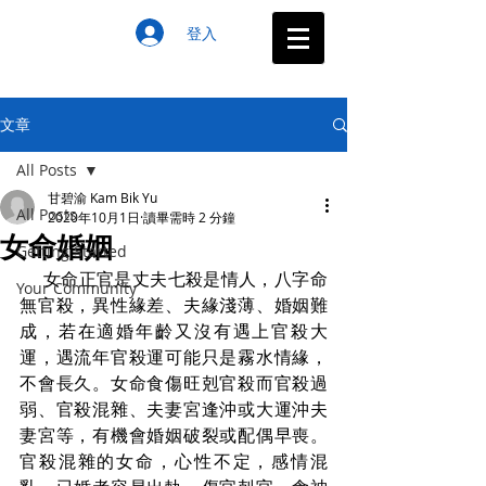
登入
文章
All Posts
甘碧渝 Kam Bik Yu
All Posts
2020年10月1日
讀畢需時 2 分鐘
女命婚姻
Getting Started
     女命正官是丈夫七殺是情人，八字命
Your Community
無官殺，異性緣差、夫緣淺薄、婚姻難
成，若在適婚年齡又沒有遇上官殺大
運，遇流年官殺運可能只是霧水情緣，
不會長久。女命食傷旺剋官殺而官殺過
弱、官殺混雜、夫妻宮逢沖或大運沖夫
妻宮等，有機會婚姻破裂或配偶早喪。
官殺混雜的女命，心性不定，感情混