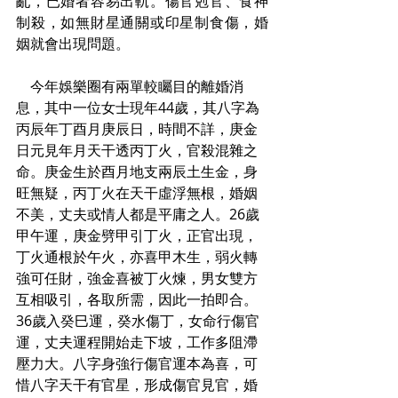
亂，已婚者容易出軌。傷官剋官、食神
制殺，如無財星通關或印星制食傷，婚
姻就會出現問題。
    今年娛樂圈有兩單較矚目的離婚消
息，其中一位女士現年44歲，其八字為
丙辰年丁酉月庚辰日，時間不詳，庚金
日元見年月天干透丙丁火，官殺混雜之
命。庚金生於酉月地支兩辰土生金，身
旺無疑，丙丁火在天干虛浮無根，婚姻
不美，丈夫或情人都是平庸之人。26歲
甲午運，庚金劈甲引丁火，正官出現，
丁火通根於午火，亦喜甲木生，弱火轉
強可任財，強金喜被丁火煉，男女雙方
互相吸引，各取所需，因此一拍即合。
36歲入癸巳運，癸水傷丁，女命行傷官
運，丈夫運程開始走下坡，工作多阻滯
壓力大。八字身強行傷官運本為喜，可
惜八字天干有官星，形成傷官見官，婚