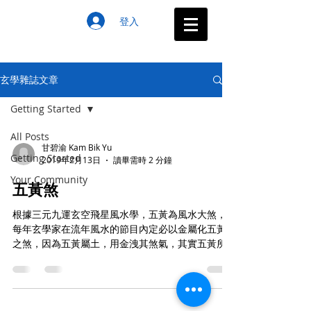
登入
玄學雜誌文章
Getting Started
All Posts
甘碧渝 Kam Bik Yu
Getting Started
2019年2月13日
讀畢需時 2 分鐘
Your Community
五黃煞
根據三元九運玄空飛星風水學，五黃為風水大煞，
每年玄學家在流年風水的節目內定必以金屬化五黃
之煞，因為五黃屬土，用金洩其煞氣，其實五黃所
到之地，如沒有動氣，不會引發太大災禍，但如果
是五黃到大門位置，通常都會有損財傷丁之事，如
大門位置有路沖、尖角沖射、巖巉石塊或動土等，
災禍比較嚴...