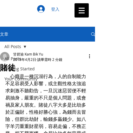
登入
文章
All Posts
甘碧渝 Kam Bik Yu
All Posts
2018年4月2日
讀畢需時 2 分鐘
賭徒
Getting Started
    心癮是一種沉溺行為，人的自制能力
Your Community
不足容易受人影響，或主觀性格太強追
求刺激不聽勸告，一旦沉迷惡習便不輕
易抽身，嚴重的不只是個人問題，或會
禍及家人朋友。賭徒八字大多是比劫多
於正偏財，性格好勝心強，為錢而去冒
險，但群比劫財，輸錢多贏錢少。如八
字羊刃重重財星弱，容易走偏，不務正