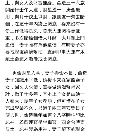
土，與女人及財富無緣。命造三十六歲
開始行壬午大運，財星透干，庚金無
用，與月干戊土爭財，跟朋友一齊去賭
錢，在這十年內染上賭癮，從來沒有一
份工作做得長久，癸未大運賭得更嚴
重，多次賭輸錢借大耳窿，大耳窿上門
追債，妻子唯有為他還債，有時妻子亦
要找親友經濟幫忙，直到甲申大運有木
疏土命這才漸漸戒除賭癮。
      男命財星入墓，妻子壽命不長，命造
妻子知識水平低，婚後本來在家照顧子
女，因丈夫欠債，需要做清潔幫補家
計，做了十多年，基本上子女是由她一
人養大，慶幸子女孝順，但可惜在子女
完成學業不久，只過了兩三年安樂日子
便去世。命造晚年如何？八字時柱印比
忌神，乙酉運官星坐傷官，酉金合時支
辰土，忌神變為用神，妻子留下的現金