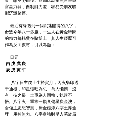
業，想不勞而獲。命局比劫多無官星或
官星力弱，自制能力差，容易受朋友唆
擺沉迷賭博。
     最近有緣遇到一個沉迷賭博的八字，
命造今年八十多歲，一生人在黃金時間
的精力都耗費在賭博上，其人生經歷可
作為反面教材，引以為鑒：
     日元
丙 戊 戊 庚
辰 戌 寅 午
      八字日主戊土生於寅月，丙火梟印透
干通根，印星強旺為忌，為人懶惰，沒
有一技之長，土重為人固執，執迷不
悟。八字火土重靠一顆食傷星庚金洩，
食傷主思想智慧，庚金虛浮八字土厚金
埋，用神無力。八字身強財星入墓於辰