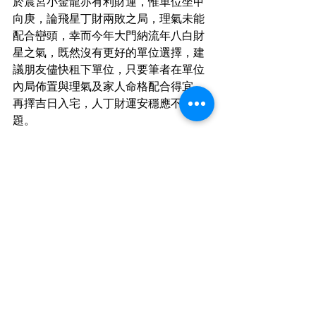
於震宮小金龍亦有利財運，惟單位坐甲
向庚，論飛星丁財兩敗之局，理氣未能
配合巒頭，幸而今年大門納流年八白財
星之氣，既然沒有更好的單位選擇，建
議朋友儘快租下單位，只要筆者在單位
內局佈置與理氣及家人命格配合得宜，
再擇吉日入宅，人丁財運安穩應不是問
題。
#九龍站
#君臨天下
#奧運站
#維港灣
最新文章
查看全部