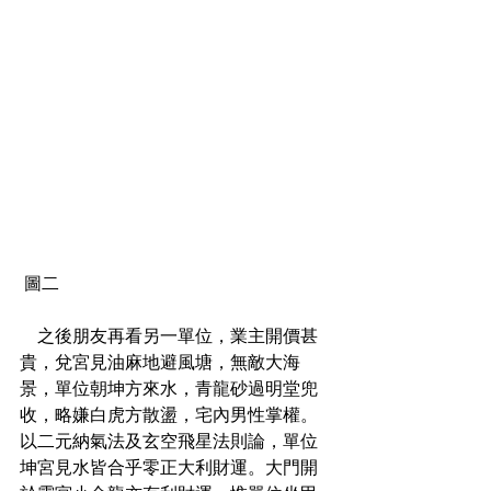
 圖二
    之後朋友再看另一單位，業主開價甚
貴，兌宮見油麻地避風塘，無敵大海
景，單位朝坤方來水，青龍砂過明堂兜
收，略嫌白虎方散盪，宅內男性掌權。
以二元納氣法及玄空飛星法則論，單位
坤宮見水皆合乎零正大利財運。大門開