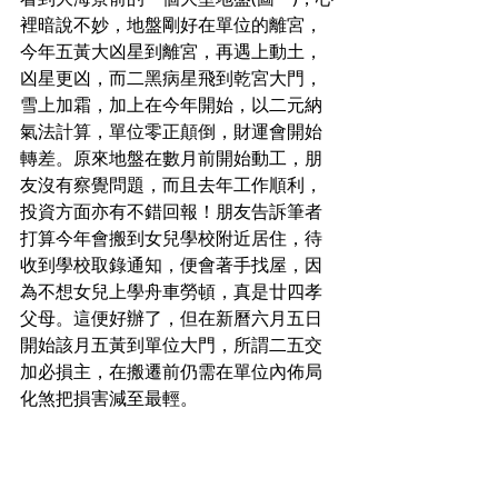
裡暗說不妙，地盤剛好在單位的離宮，
今年五黃大凶星到離宮，再遇上動土，
凶星更凶，而二黑病星飛到乾宮大門，
雪上加霜，加上在今年開始，以二元納
氣法計算，單位零正顛倒，財運會開始
轉差。原來地盤在數月前開始動工，朋
友沒有察覺問題，而且去年工作順利，
投資方面亦有不錯回報！朋友告訴筆者
打算今年會搬到女兒學校附近居住，待
收到學校取錄通知，便會著手找屋，因
為不想女兒上學舟車勞頓，真是廿四孝
父母。這便好辦了，但在新曆六月五日
開始該月五黃到單位大門，所謂二五交
加必損主，在搬遷前仍需在單位內佈局
化煞把損害減至最輕。  