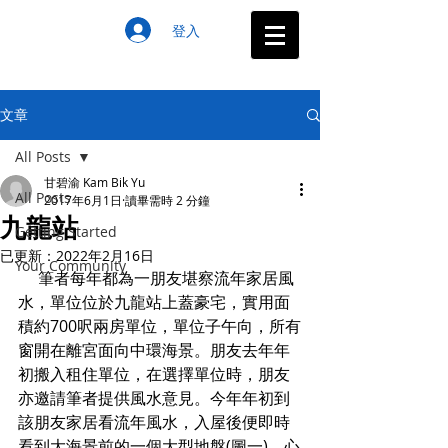
登入
文章
All Posts
甘碧渝 Kam Bik Yu
All Posts
2017年6月1日
讀畢需時 2 分鐘
九龍站
Getting Started
已更新：
2022年2月16日
Your Community
     筆者每年都為一朋友堪察流年家居風
水，單位位於九龍站上蓋豪宅，實用面
積約700呎兩房單位，單位子午向，所有
窗開在離宮面向中環海景。朋友去年年
初搬入租住單位，在選擇單位時，朋友
亦邀請筆者提供風水意見。今年年初到
該朋友家居看流年風水，入屋後便即時
看到大海景前的一個大型地盤(圖一)，心