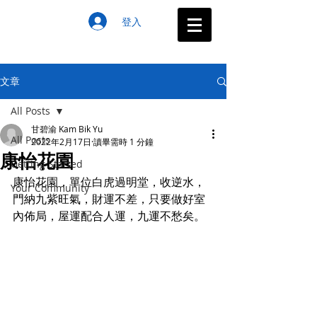
登入
文章
All Posts
甘碧渝 Kam Bik Yu
All Posts
2022年2月17日
讀畢需時 1 分鐘
康怡花園
Getting Started
康怡花園，單位白虎過明堂，收逆水，
Your Community
門納九紫旺氣，財運不差，只要做好室
內佈局，屋運配合人運，九運不愁矣。