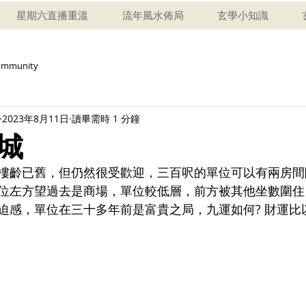
星期六直播重溫
流年風水佈局
玄學小知識
ommunity
2023年8月11日
讀畢需時 1 分鐘
城
樓齡已舊，但仍然很受歡迎，三百呎的單位可以有兩房間
位左方望過去是商場，單位較低層，前方被其他坐數圍住
迫感，單位在三十多年前是富貴之局，九運如何? 財運比