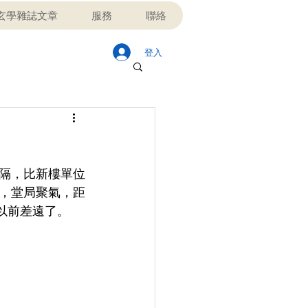
玄學雜誌文章
服務
聯絡
登入
隔，比新樓單位
，堂局聚氣，距
以前差遠了。