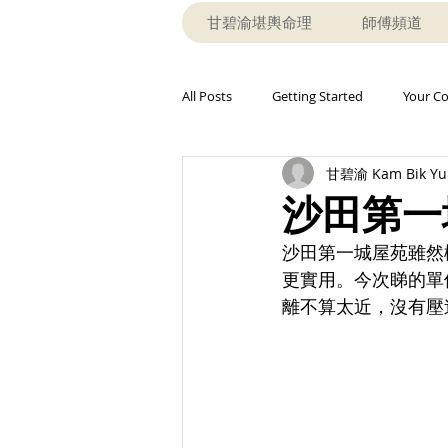
甘碧渝堪輿命理
師傅頻道
All Posts
Getting Started
Your C
甘碧渝 Kam Bik Yu
沙田第一
沙田第一城屋苑雖然
更實用。今次睇的單
離不算太近，沒有壓